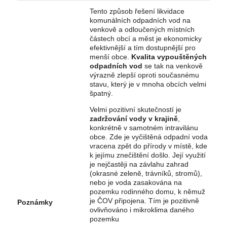
Tento způsob řešení likvidace
komunálních odpadních vod na
venkově a odloučených místních
částech obcí a měst je ekonomicky
efektivnější a tím dostupnější pro
menší obce.
Kvalita vypouštěných
odpadních vod
se tak na venkově
výrazně zlepší oproti současnému
stavu, který je v mnoha obcích velmi
špatný.
Velmi pozitivní skutečností je
zadržování vody v krajině
,
konkrétně v samotném intravilánu
obce. Zde je vyčištěná odpadní voda
vracena zpět do přírody v místě, kde
k jejímu znečištění došlo. Její využití
je nejčastěji na závlahu zahrad
(okrasné zeleně, trávníků, stromů),
nebo je voda zasakována na
pozemku rodinného domu, k němuž
je ČOV připojena. Tím je pozitivně
Poznámky
ovlivňováno i mikroklima daného
pozemku