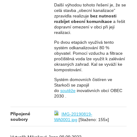
Další výhodou tohoto řešení je, že se
celá stavba „obecní kanalizace“
zpravidla realizuje
bez nutnosti
rozbíjet obecní komunikace
a řešit
dopravní omezení v obci při její
realizaci.
Po dvou etapách využívá tento
systém odkanalizování 80 %
obyvatel. Pomocí vzduchu a filtrace
pročištěná voda lze využít k zalévání
okrasných zahrad. Kal se vyváží ke
kompostování.
Systém domovních čistíren ve
Starkoči se zapojil
do
soutěže
inovativních obcí OBEC
2030 .
Připojené
IMG-20190819-
soubory
WA0001.jpg
[Staženo: 155x]