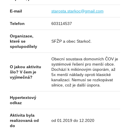
E-mail
starosta.starkoc@gmail.com
Telefon
603114537
Organizace,
které se
SFŽP a obec Starkoč.
spolupodílely
Obecní soustava domovních ČOV je
systémové řešení pro menší obce.
O jakou aktivitu
Dochází k miliónovým úsporám, až
šlo? V čem je
5x menší náklady oproti klasické
vyjímečná?
kanalizaci. Nemusí se rozkopávat
silnice, což je další úspora.
Hypertextový
odkaz
Aktivita byla
realizovaná od
od 01.2019 do 12.2020
do