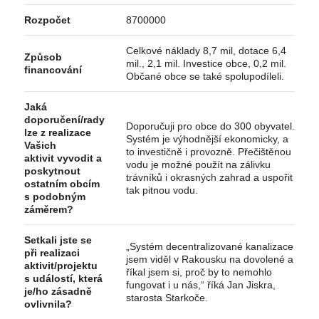
Rozpočet
8700000
Celkové náklady 8,7 mil, dotace 6,4
Způsob
mil., 2,1 mil. Investice obce, 0,2 mil.
financování
Občané obce se také spolupodíleli.
Jaká
doporučení/rady
Doporučuji pro obce do 300 obyvatel.
lze z realizace
Systém je výhodnější ekonomicky, a
Vašich
to investičně i provozně. Přečištěnou
aktivit vyvodit a
vodu je možné použít na zálivku
poskytnout
trávníků i okrasných zahrad a uspořit
ostatním obcím
tak pitnou vodu.
s podobným
záměrem?
Setkali jste se
„Systém decentralizované kanalizace
při realizaci
jsem viděl v Rakousku na dovolené a
aktivit/projektu
říkal jsem si, proč by to nemohlo
s událostí, která
fungovat i u nás,“ říká Jan Jiskra,
je/ho zásadně
starosta Starkoče.
ovlivnila?